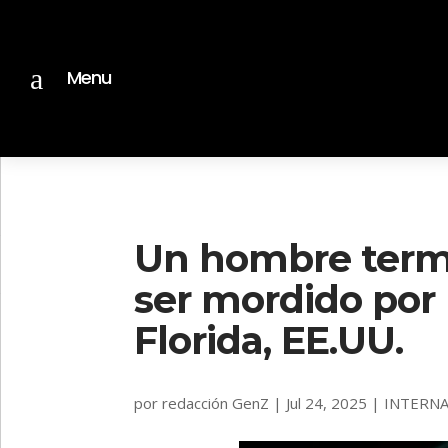
a
Menu
Un hombre termi
ser mordido por
Florida, EE.UU.
por
redacción GenZ
|
Jul 24, 2025
|
INTERN