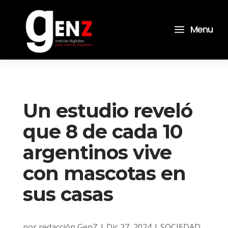
a
Menu
Un estudio reveló
que 8 de cada 10
argentinos vive
con mascotas en
sus casas
por
redacción GenZ
|
Dic 27, 2024
|
SOCIEDAD