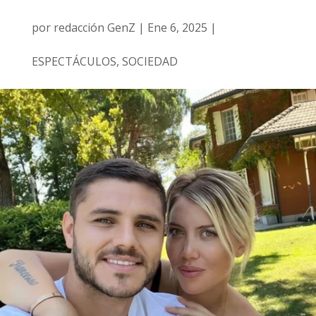
por
redacción GenZ
|
Ene 6, 2025
|
ESPECTÁCULOS
,
SOCIEDAD