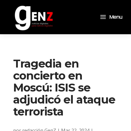
a
Menu
Tragedia en
concierto en
Moscú: ISIS se
adjudicó el ataque
terrorista
por
redacción GenZ
|
Mar 22, 2024
|