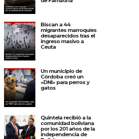
de Famatina
Biscan a 44
migrantes marroquíes
desaparecidos tras el
ingreso masivo a
Ceuta
Un municipio de
Córdoba creó un
«DNI» para perros y
gatos
Quintela recibió a la
comunidad boliviana
por los 201 años de la
independencia de