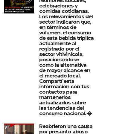
reuniones sociales,
celebraciones y
comidas cotidianas.
Los relevamientos del
sector indicaron que,
en términos de
volumen, el consumo
de esta bebida triplica
actualmente al
registrado por el
sector vitivinícola,
posicionándose
como la alternativa
de mayor alcance en
el mercado local.
Compartí esta
información con tus
contactos para
mantenerlos
actualizados sobre
las tendencias del
consumo nacional. �
Reabrieron una causa
por presunto abuso