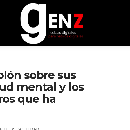
olón sobre sus
lud mental y los
os que ha
ÁCULOS
,
SOCIEDAD