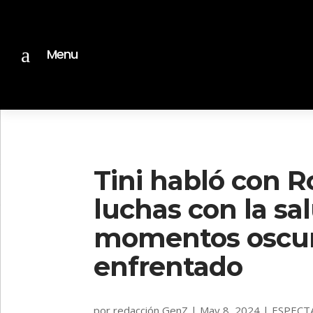
a
Menu
Tini habló con R
luchas con la sa
momentos oscur
enfrentado
por
redacción GenZ
|
May 8, 2024
|
ESPECT