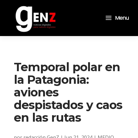
a
Menu
Temporal polar en
la Patagonia:
aviones
despistados y caos
en las rutas
por
redacción GenZ
|
Jun 21, 2024
|
MEDIO