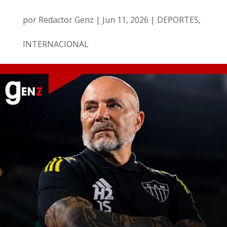
por
Redactor Genz
|
Jun 11, 2026
|
DEPORTES
,
INTERNACIONAL