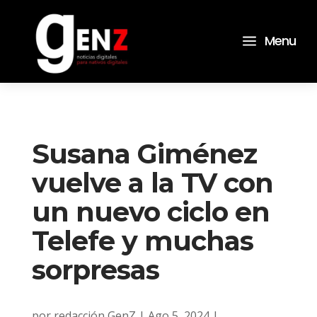
a
Menu
Susana Giménez
vuelve a la TV con
un nuevo ciclo en
Telefe y muchas
sorpresas
por
redacción GenZ
|
Ago 5, 2024
|