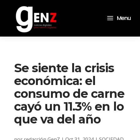
a
Menu
Se siente la crisis
económica: el
consumo de carne
cayó un 11.3% en lo
que va del año
por
redacción GenZ
|
Oct 31, 2024
|
SOCIEDAD