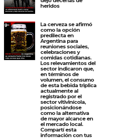
dejó decenas de
heridos
La cerveza se afirmó
como la opción
predilecta en
Argentina para
reuniones sociales,
celebraciones y
comidas cotidianas.
Los relevamientos del
sector indicaron que,
en términos de
volumen, el consumo
de esta bebida triplica
actualmente al
registrado por el
sector vitivinícola,
posicionándose
como la alternativa
de mayor alcance en
el mercado local.
Compartí esta
información con tus