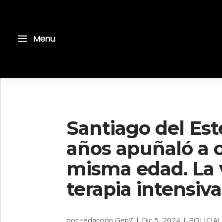
a
Menu
Santiago del Est
años apuñaló a o
misma edad. La 
terapia intensiva
por
redacción GenZ
|
Dic 5, 2024
|
POLICIAL