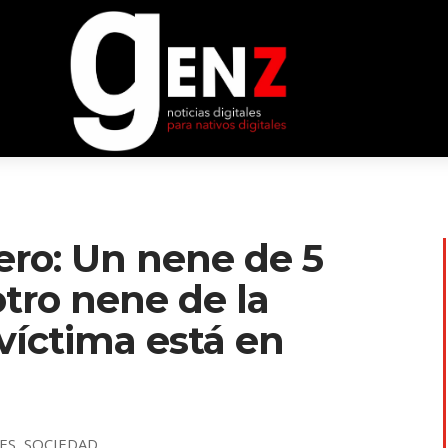
ero: Un nene de 5
tro nene de la
víctima está en
ES
,
SOCIEDAD