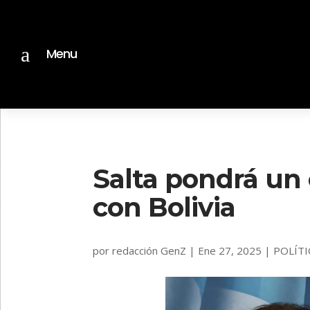
a
Menu
Salta pondrá un 
con Bolivia
por
redacción GenZ
|
Ene 27, 2025
|
POLÍTI