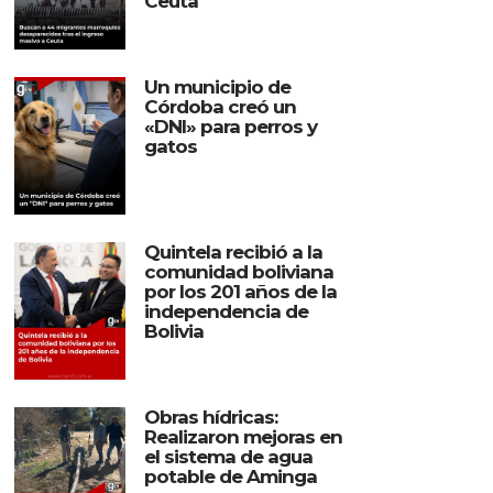
Ceuta
Un municipio de
Córdoba creó un
«DNI» para perros y
gatos
Quintela recibió a la
comunidad boliviana
por los 201 años de la
independencia de
Bolivia
Obras hídricas:
Realizaron mejoras en
el sistema de agua
potable de Aminga