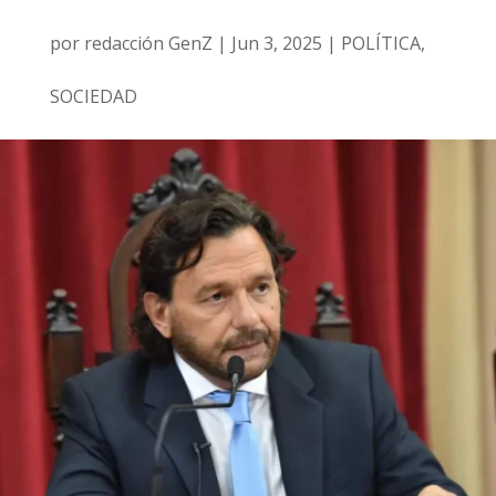
por
redacción GenZ
|
Jun 3, 2025
|
POLÍTICA
,
SOCIEDAD