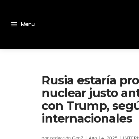
a
Menu
Rusia estaría pr
nuclear justo an
con Trump, seg
internacionales
por
redacción GenZ
|
Ago 14, 2025
|
INTER