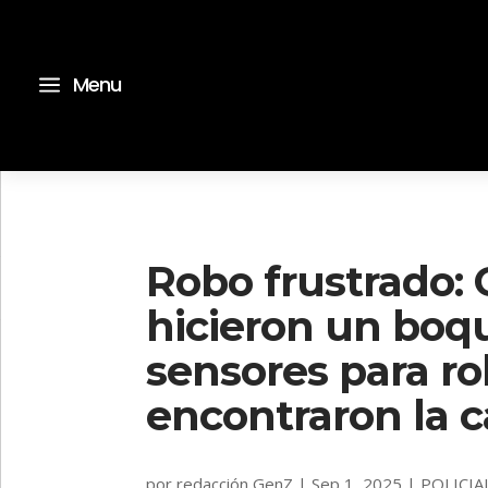
a
Menu
Robo frustrado: C
hicieron un boq
sensores para r
encontraron la c
por
redacción GenZ
|
Sep 1, 2025
|
POLICIA