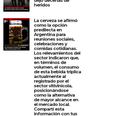
dejó decenas de
heridos
La cerveza se afirmó
como la opción
predilecta en
Argentina para
reuniones sociales,
celebraciones y
comidas cotidianas.
Los relevamientos del
sector indicaron que,
en términos de
volumen, el consumo
de esta bebida triplica
actualmente al
registrado por el
sector vitivinícola,
posicionándose
como la alternativa
de mayor alcance en
el mercado local.
Compartí esta
información con tus