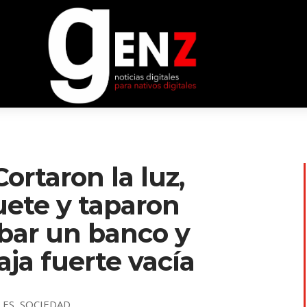
ortaron la luz,
uete y taparon
obar un banco y
aja fuerte vacía
LES
,
SOCIEDAD