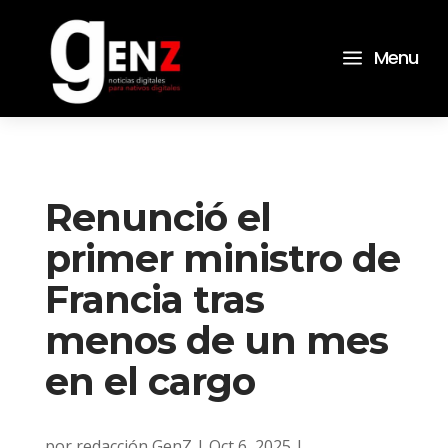
a
Menu
Renunció el
primer ministro de
Francia tras
menos de un mes
en el cargo
por
redacción GenZ
|
Oct 6, 2025
|