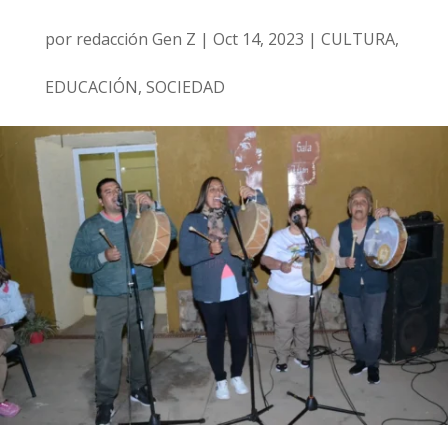
por
redacción Gen Z
|
Oct 14, 2023
|
CULTURA
,
EDUCACIÓN
,
SOCIEDAD