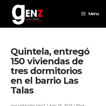
a
Menu
Quintela, entregó
150 viviendas de
tres dormitorios
en el barrio Las
Talas
por
redacción GenZ
|
Ago 16, 2024
|
Blog