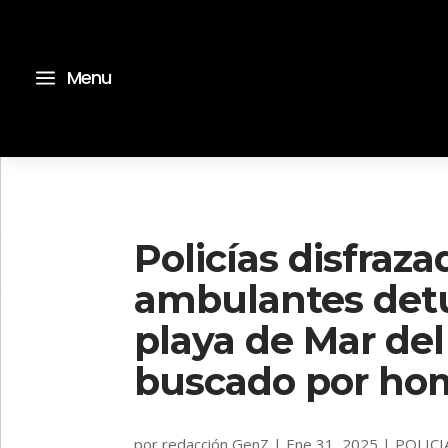
a
Menu
Policías disfraz
ambulantes det
playa de Mar del
buscado por hom
por
redacción GenZ
|
Ene 31, 2025
|
POLICI