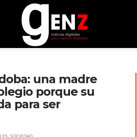
rdoba: una madre
olegio porque su
da para ser
ALES
,
SOCIEDAD