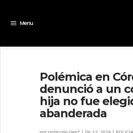
a
Menu
Polémica en Có
denunció a un c
hija no fue elegi
abanderada
por
redacción GenZ
|
Dic 12, 2024
|
POLICI