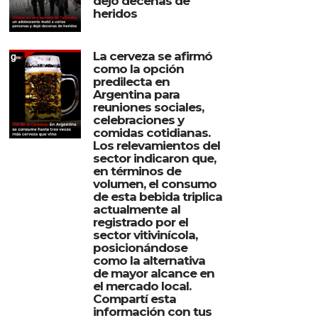
dejó decenas de
heridos
La cerveza se afirmó
como la opción
predilecta en
Argentina para
reuniones sociales,
celebraciones y
comidas cotidianas.
Los relevamientos del
sector indicaron que,
en términos de
volumen, el consumo
de esta bebida triplica
actualmente al
registrado por el
sector vitivinícola,
posicionándose
como la alternativa
de mayor alcance en
el mercado local.
Compartí esta
información con tus