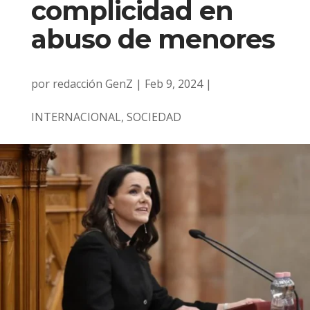
complicidad en
abuso de menores
por
redacción GenZ
|
Feb 9, 2024
|
INTERNACIONAL
,
SOCIEDAD