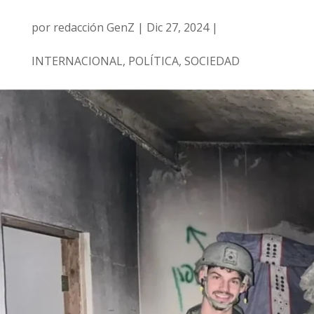
por
redacción GenZ
|
Dic 27, 2024
|
INTERNACIONAL
,
POLÍTICA
,
SOCIEDAD