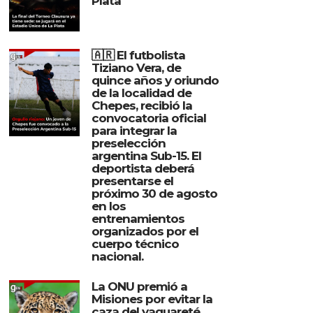
Plata
🇦🇷 El futbolista
Tiziano Vera, de
quince años y oriundo
de la localidad de
Chepes, recibió la
convocatoria oficial
para integrar la
preselección
argentina Sub-15. El
deportista deberá
presentarse el
próximo 30 de agosto
en los
entrenamientos
organizados por el
cuerpo técnico
nacional.
La ONU premió a
Misiones por evitar la
caza del yaguareté