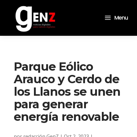
a
Menu
Parque Eólico
Arauco y Cerdo de
los Llanos se unen
para generar
energía renovable
por
redacción GenZ
|
Oct 2, 2023
|