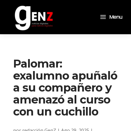
a
Menu
Palomar:
exalumno apuñaló
a su compañero y
amenazó al curso
con un cuchillo
por
redacción GenZ
|
Ago 29, 2025
|