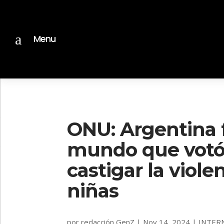
a
Menu
ONU: Argentina f
mundo que votó
castigar la viole
niñas
por
redacción GenZ
|
Nov 14, 2024
|
INTER