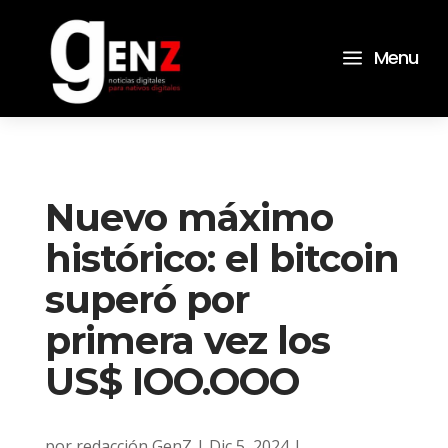
a
Menu
Nuevo máximo
histórico: el bitcoin
superó por
primera vez los
US$ IOO.OOO
por
redacción GenZ
|
Dic 5, 2024
|