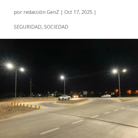
por
redacción GenZ
|
Oct 17, 2025
|
SEGURIDAD
,
SOCIEDAD