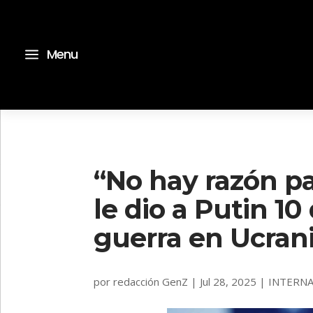
a
Menu
“No hay razón p
le dio a Putin 10
guerra en Ucran
por
redacción GenZ
|
Jul 28, 2025
|
INTERN