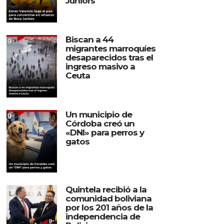
Juniors
Biscan a 44
migrantes marroquíes
desaparecidos tras el
ingreso masivo a
Ceuta
Un municipio de
Córdoba creó un
«DNI» para perros y
gatos
Quintela recibió a la
comunidad boliviana
por los 201 años de la
independencia de