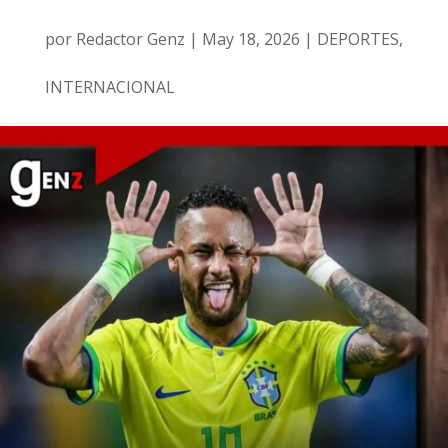
por
Redactor Genz
|
May 18, 2026
|
DEPORTES
,
INTERNACIONAL