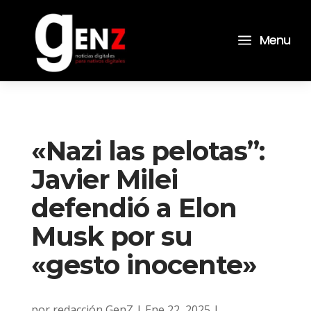
a
Menu
«Nazi las pelotas”:
Javier Milei
defendió a Elon
Musk por su
«gesto inocente»
por
redacción GenZ
|
Ene 22, 2025
|