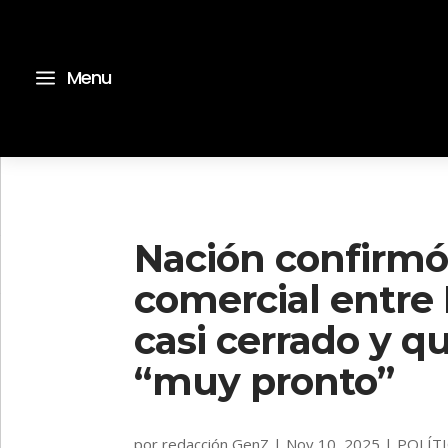
a
Menu
Nación confirmó
comercial entre 
casi cerrado y q
“muy pronto”
por
redacción GenZ
|
Nov 10, 2025
|
POLÍT