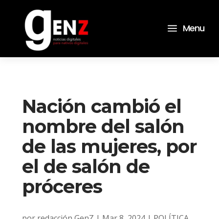
a
Menu
Nación cambió el
nombre del salón
de las mujeres, por
el de salón de
próceres
por
redacción GenZ
|
Mar 8, 2024
|
POLÍTICA
,