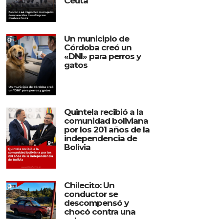
Ceuta
Un municipio de
Córdoba creó un
«DNI» para perros y
gatos
Quintela recibió a la
comunidad boliviana
por los 201 años de la
independencia de
Bolivia
Chilecito: Un
conductor se
descompensó y
chocó contra una