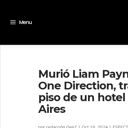
a
Menu
Murió Liam Payn
One Direction, tr
piso de un hote
Aires
por
redacción GenZ
|
Oct 16, 2024
|
ESPEC