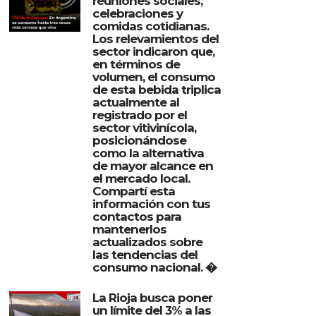
reuniones sociales,
celebraciones y
comidas cotidianas.
Los relevamientos del
sector indicaron que,
en términos de
volumen, el consumo
de esta bebida triplica
actualmente al
registrado por el
sector vitivinícola,
posicionándose
como la alternativa
de mayor alcance en
el mercado local.
Compartí esta
información con tus
contactos para
mantenerlos
actualizados sobre
las tendencias del
consumo nacional. �
La Rioja busca poner
un límite del 3% a las