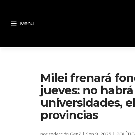
a
Menu
Milei frenará fo
jueves: no habrá
universidades, e
provincias
por
redacción GenZ
|
Sep 9, 2025
|
POLÍTIC