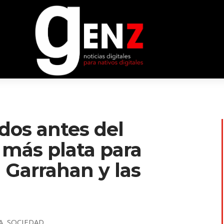
ndos antes del
 más plata para
l Garrahan y las
A
,
SOCIEDAD