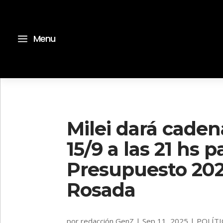
a
Menu
Milei dará caden
15/9 a las 21 hs 
Presupuesto 20
Rosada
por
redacción GenZ
|
Sep 11, 2025
|
POLÍTI