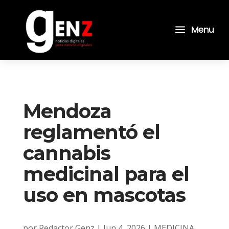
a
Menu
Mendoza
reglamentó el
cannabis
medicinal para el
uso en mascotas
por
Redactor Genz
|
Jun 4, 2026
|
MEDICINA
,