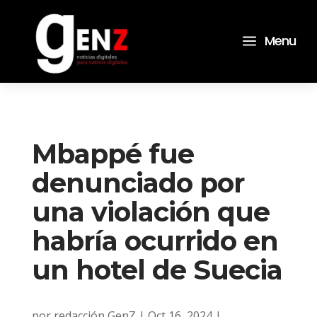
a
Menu
Mbappé fue
denunciado por
una violación que
habría ocurrido en
un hotel de Suecia
por
redacción GenZ
|
Oct 16, 2024
|