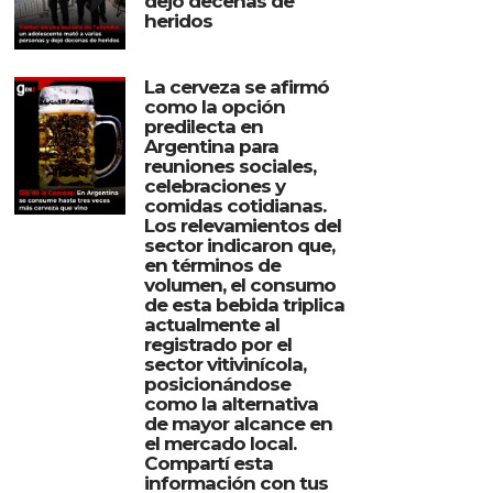
dejó decenas de
heridos
La cerveza se afirmó
como la opción
predilecta en
Argentina para
reuniones sociales,
celebraciones y
comidas cotidianas.
Los relevamientos del
sector indicaron que,
en términos de
volumen, el consumo
de esta bebida triplica
actualmente al
registrado por el
sector vitivinícola,
posicionándose
como la alternativa
de mayor alcance en
el mercado local.
Compartí esta
información con tus