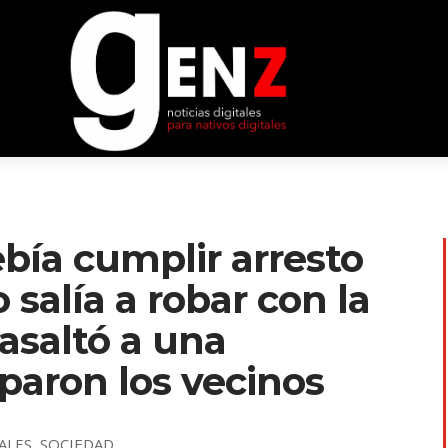
ebía cumplir arresto
o salía a robar con la
 asaltó a una
aparon los vecinos
ALES
,
SOCIEDAD