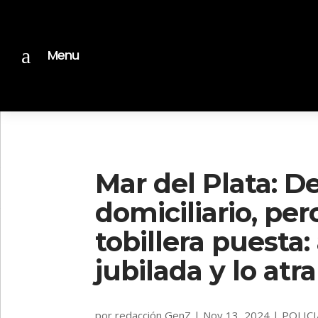
a
Menu
Mar del Plata: D
domiciliario, per
tobillera puesta:
jubilada y lo atr
por
redacción GenZ
|
Nov 13, 2024
|
POLICI