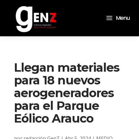
a
Menu
Llegan materiales
para 18 nuevos
aerogeneradores
para el Parque
Eólico Arauco
por
redacción GenZ
|
Abr 5, 2024
|
MEDIO