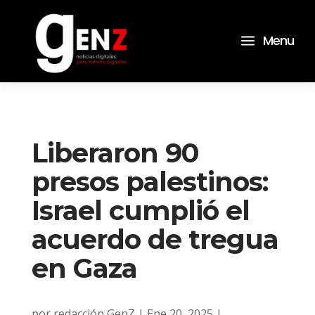
a
Menu
Liberaron 90
presos palestinos:
Israel cumplió el
acuerdo de tregua
en Gaza
por
redacción GenZ
|
Ene 20, 2025
|