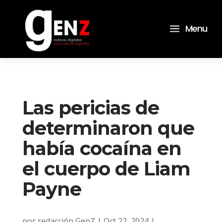
a
Menu
Las pericias de
determinaron que
había cocaína en
el cuerpo de Liam
Payne
por
redacción GenZ
|
Oct 22, 2024
|