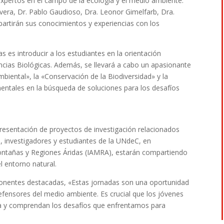
xpertos en el campo de la ecología y el medio ambiente.
Rivera, Dr. Pablo Gaudioso, Dra. Leonor Gimelfarb, Dra.
partirán sus conocimientos y experiencias con los
s es introducir a los estudiantes en la orientación
ncias Biológicas. Además, se llevará a cabo un apasionante
biental», la «Conservación de la Biodiversidad» y la
ntales en la búsqueda de soluciones para los desafíos
resentación de proyectos de investigación relacionados
s, investigadores y estudiantes de la UNdeC, en
Montañas y Regiones Áridas (IAMRA), estarán compartiendo
l entorno natural.
 ponentes destacadas, «Estas jornadas son una oportunidad
defensores del medio ambiente. Es crucial que los jóvenes
eza y comprendan los desafíos que enfrentamos para