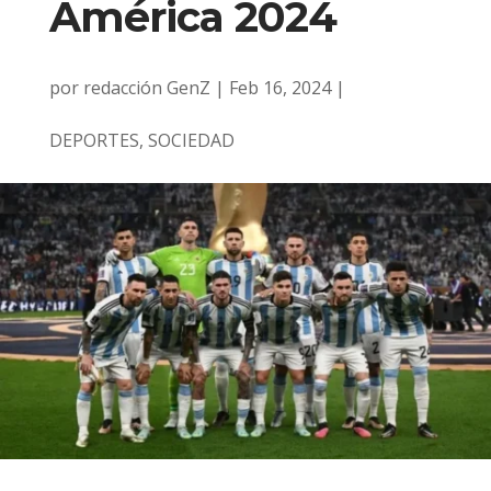
América 2024
por
redacción GenZ
|
Feb 16, 2024
|
DEPORTES
,
SOCIEDAD