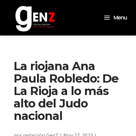
a
Menu
La riojana Ana
Paula Robledo: De
La Rioja a lo más
alto del Judo
nacional
por
redacción GenZ
|
Nov 27, 2023
|