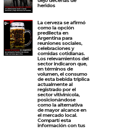
dejó decenas de
heridos
La cerveza se afirmó
como la opción
predilecta en
Argentina para
reuniones sociales,
celebraciones y
comidas cotidianas.
Los relevamientos del
sector indicaron que,
en términos de
volumen, el consumo
de esta bebida triplica
actualmente al
registrado por el
sector vitivinícola,
posicionándose
como la alternativa
de mayor alcance en
el mercado local.
Compartí esta
información con tus