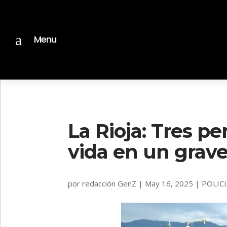
a
Menu
La Rioja: Tres p
vida en un grave 
por
redacción GenZ
|
May 16, 2025
|
POLIC