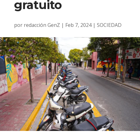
gratuito
por
redacción GenZ
|
Feb 7, 2024
|
SOCIEDAD