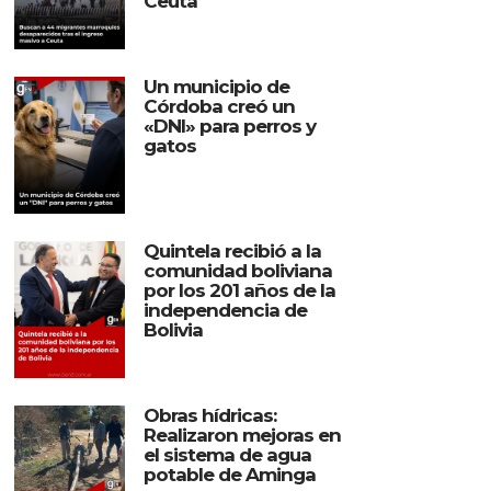
Ceuta
Un municipio de
Córdoba creó un
«DNI» para perros y
gatos
Quintela recibió a la
comunidad boliviana
por los 201 años de la
independencia de
Bolivia
Obras hídricas:
Realizaron mejoras en
el sistema de agua
potable de Aminga