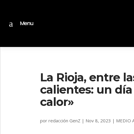
a
Menu
La Rioja, entre l
calientes: un dí
calor»
por
redacción GenZ
|
Nov 8, 2023
|
MEDIO 