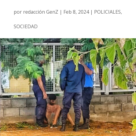
por
redacción GenZ
|
Feb 8, 2024
|
POLICIALES
,
SOCIEDAD