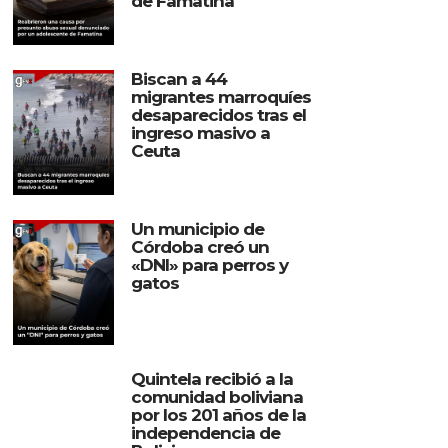
de Famatina
Biscan a 44
migrantes marroquíes
desaparecidos tras el
ingreso masivo a
Ceuta
Un municipio de
Córdoba creó un
«DNI» para perros y
gatos
Quintela recibió a la
comunidad boliviana
por los 201 años de la
independencia de